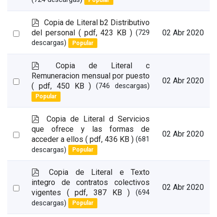
Popular
an
item
p
Copia de Literal b2 Distributivo
d
Select
del personal
( pdf, 423 KB )
02 Abr 2020
(729
f
descargas)
Popular
an
item
p
Copia de Literal c
d
Remuneracion mensual por puesto
Select
02 Abr 2020
f
( pdf, 450 KB )
(746 descargas)
an
Popular
item
p
Copia de Literal d Servicios
d
que ofrece y las formas de
Select
02 Abr 2020
f
acceder a ellos
( pdf, 436 KB )
(681
an
descargas)
Popular
item
p
Copia de Literal e Texto
d
integro de contratos colectivos
Select
02 Abr 2020
f
vigentes
( pdf, 387 KB )
(694
an
descargas)
Popular
item