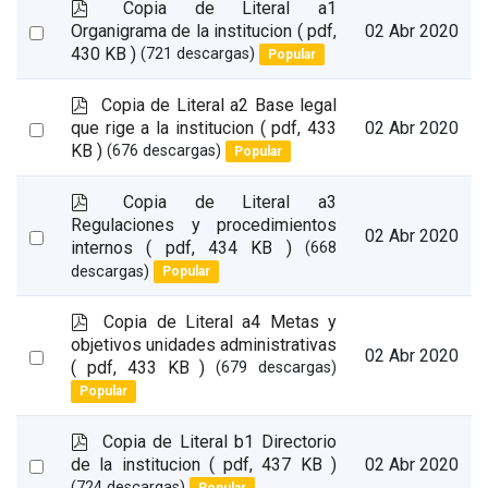
p
Copia de Literal a1
d
Select
Organigrama de la institucion
( pdf,
02 Abr 2020
f
430 KB )
(721 descargas)
Popular
an
item
p
Copia de Literal a2 Base legal
d
Select
que rige a la institucion
( pdf, 433
02 Abr 2020
f
KB )
(676 descargas)
Popular
an
item
p
Copia de Literal a3
d
Regulaciones y procedimientos
Select
02 Abr 2020
f
internos
( pdf, 434 KB )
(668
an
descargas)
Popular
item
p
Copia de Literal a4 Metas y
d
objetivos unidades administrativas
Select
02 Abr 2020
f
( pdf, 433 KB )
(679 descargas)
an
Popular
item
p
Copia de Literal b1 Directorio
d
Select
de la institucion
( pdf, 437 KB )
02 Abr 2020
f
(724 descargas)