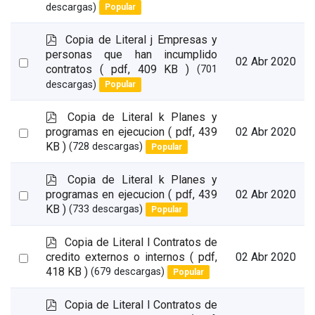
an
descargas)
Popular
item
p
Copia de Literal j Empresas y
d
personas que han incumplido
Select
02 Abr 2020
f
contratos
( pdf, 409 KB )
(701
an
descargas)
Popular
item
p
Copia de Literal k Planes y
d
Select
programas en ejecucion
( pdf, 439
02 Abr 2020
f
KB )
(728 descargas)
Popular
an
item
p
Copia de Literal k Planes y
d
Select
programas en ejecucion
( pdf, 439
02 Abr 2020
f
KB )
(733 descargas)
Popular
an
item
p
Copia de Literal l Contratos de
d
Select
credito externos o internos
( pdf,
02 Abr 2020
f
418 KB )
(679 descargas)
Popular
an
item
p
Copia de Literal l Contratos de