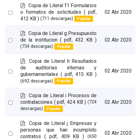
p
Copia de Literal f1 Formularios
d
Select
o formatos de solicitudes
( pdf,
02 Abr 2020
f
412 KB )
(711 descargas)
Popular
an
item
p
Copia de Literal g Presupuesto
d
Select
de la institucion
( pdf, 432 KB )
02 Abr 2020
f
(734 descargas)
Popular
an
item
p
Copia de Literal h Resultados
d
de auditorias internas y
Select
02 Abr 2020
f
gubernamentales
( pdf, 415 KB )
an
(692 descargas)
Popular
item
p
Copia de Literal i Procesos de
d
Select
contrataciones
( pdf, 424 KB )
02 Abr 2020
(724
f
descargas)
Popular
an
item
p
Copia de Literal j Empresas y
d
personas que han incumplido
Select
02 Abr 2020
f
contratos
( pdf, 409 KB )
(650