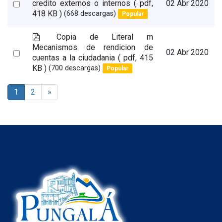
d
Select
credito externos o internos
( pdf,
02 Abr 2020
f
418 KB )
(668 descargas)
Popular
an
item
p
Copia de Literal m
d
Mecanismos de rendicion de
Select
02 Abr 2020
f
cuentas a la ciudadania
( pdf, 415
an
KB )
(700 descargas)
Popular
item
1
2
»