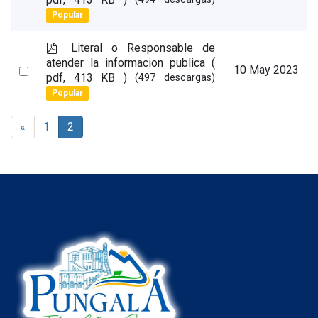
an
Popular
item
p
Literal o Responsable de
d
atender la informacion publica
(
Select
10 May 2023
f
pdf, 413 KB )
(497 descargas)
an
Popular
item
«
1
2