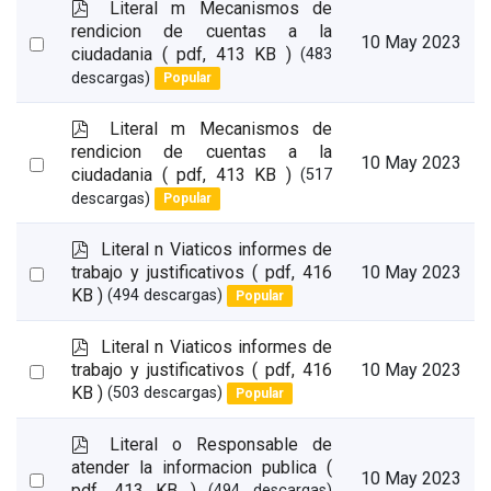
p
Literal m Mecanismos de
d
rendicion de cuentas a la
Select
10 May 2023
f
ciudadania
( pdf, 413 KB )
(483
an
descargas)
Popular
item
p
Literal m Mecanismos de
d
rendicion de cuentas a la
Select
10 May 2023
f
ciudadania
( pdf, 413 KB )
(517
an
descargas)
Popular
item
p
Literal n Viaticos informes de
d
Select
trabajo y justificativos
( pdf, 416
10 May 2023
f
KB )
(494 descargas)
Popular
an
item
p
Literal n Viaticos informes de
d
Select
trabajo y justificativos
( pdf, 416
10 May 2023
f
KB )
(503 descargas)
Popular
an
item
p
Literal o Responsable de
d
atender la informacion publica
(
Select
10 May 2023
f
pdf, 413 KB )
(494 descargas)