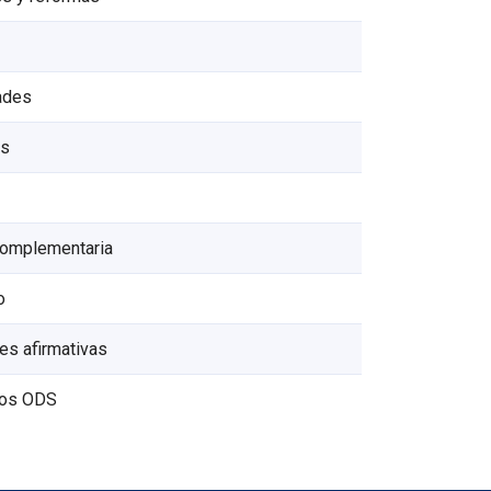
dades
es
 complementaria
o
es afirmativas
chos ODS