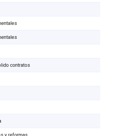
mentales
mentales
lido contratos
a
es y reformas