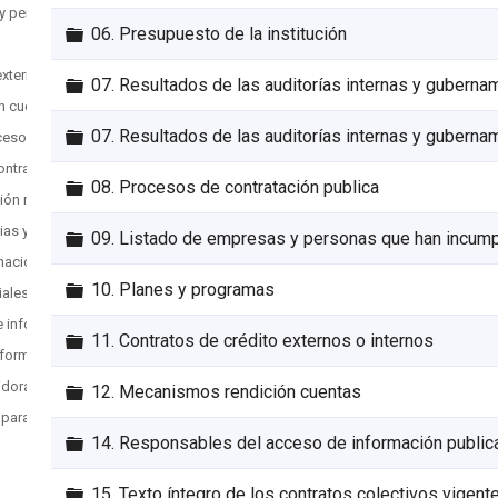
 y personas que han incumplido contratos
Carpeta
06. Presupuesto de la institución
externos o internos
Carpeta
07. Resultados de las auditorías internas y guberna
n cuentas
Carpeta
07. Resultados de las auditorías internas y guberna
ceso de información publica
contratos colectivos vigentes y reformas
Carpeta
08. Procesos de contratación publica
ción reservada
cias y reuniones de autoridades
Carpeta
09. Listado de empresas y personas que han incump
nacionales e internacionales
Carpeta
10. Planes y programas
iales y protocolares
de información frecuente y complementaria
Carpeta
11. Contratos de crédito externos o internos
información grupo específico
idoras públicas con acciones afirmativas
Carpeta
12. Mecanismos rendición cuentas
 para el ejercicio de derechos ODS
Carpeta
14. Responsables del acceso de información public
Carpeta
15. Texto íntegro de los contratos colectivos vigent