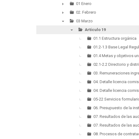
▼
01 Enero
►
02. Febrero
►
03 Marzo
▼
Artículo 19
▼
01.1 Estructura orgánica
01.2-1.3 Base Legal Regu
01.4 Metas y objetivos u
02.1-2.2 Directorio y dist
03. Remuneraciones ingr
04. Detalle licencia comi
04. Detalle licencia comi
05-22 Servicios formular
06. Presupuesto de la ins
07. Resultados de las au
07. Resultados de las au
08. Procesos de contrata