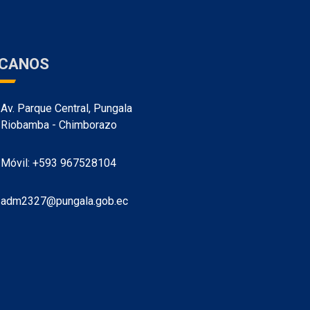
ÍCANOS
Av. Parque Central, Pungala
Riobamba - Chimborazo
Móvil: +593 967528104
adm2327@pungala.gob.ec