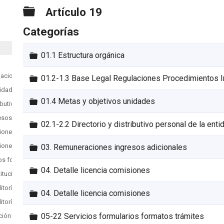
Carpeta
Artículo 19
Categorías
Carpeta
01.1 Estructura orgánica
laciones Procedimientos Internos
Carpeta
01.2-1.3 Base Legal Regulaciones Procedimientos I
nidades
Carpeta
01.4 Metas y objetivos unidades
ributivo personal de la entidad
esos adicionales
Carpeta
02.1-2.2 Directorio y distributivo personal de la enti
siones
siones
Carpeta
03. Remuneraciones ingresos adicionales
ios formatos trámites
Carpeta
04. Detalle licencia comisiones
titución
ditorías internas y gubernamentales
Carpeta
04. Detalle licencia comisiones
ditorías internas y gubernamentales
Carpeta
05-22 Servicios formularios formatos trámites
ción publica