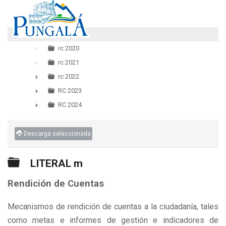
LITERAL m
▼
rc 2020
rc 2021
rc 2022
►
RC 2023
►
RC 2024
►
Descarga seleccionada
Carpeta
LITERAL m
Rendición de Cuentas
Mecanismos de rendición de cuentas a la ciudadanía, tales
como metas e informes de gestión e indicadores de