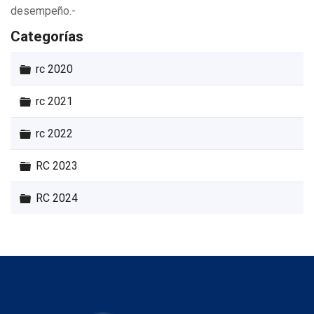
desempeño.-
Categorías
Carpeta
rc 2020
Carpeta
rc 2021
Carpeta
rc 2022
Carpeta
RC 2023
Carpeta
RC 2024