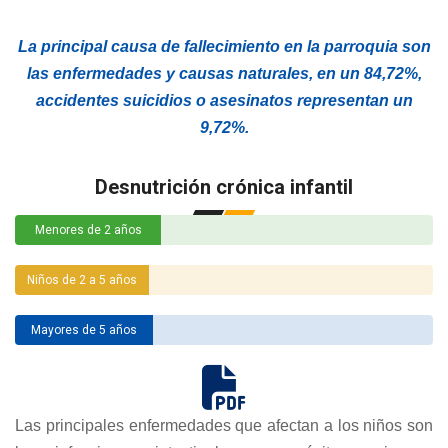
La principal causa de fallecimiento en la parroquia son
las enfermedades y causas naturales, en un 84,72%,
accidentes suicidios o asesinatos representan un
9,72%.
Desnutrición crónica infantil
Menores de 2 años
Niños de 2 a 5 años
Mayores de 5 años
fas
fa-
Las principales enfermedades que afectan a los niños son
file-