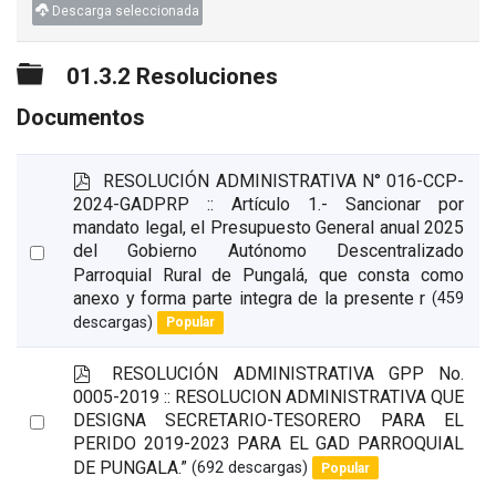
Descarga seleccionada
Carpeta
01.3.2 Resoluciones
Documentos
p
RESOLUCIÓN ADMINISTRATIVA N° 016-CCP-
d
2024-GADPRP :: Artículo 1.- Sancionar por
f
mandato legal, el Presupuesto General anual 2025
Select
del Gobierno Autónomo Descentralizado
Parroquial Rural de Pungalá, que consta como
an
anexo y forma parte integra de la presente r
(459
item
descargas)
Popular
p
RESOLUCIÓN ADMINISTRATIVA GPP No.
d
0005-2019 :: RESOLUCION ADMINISTRATIVA QUE
f
Select
DESIGNA SECRETARIO-TESORERO PARA EL
PERIDO 2019-2023 PARA EL GAD PARROQUIAL
an
DE PUNGALA.”
(692 descargas)
Popular
item