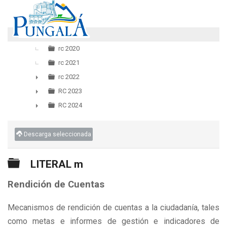
LITERAL m
▼
rc 2020
rc 2021
rc 2022
►
RC 2023
►
RC 2024
►
Descarga seleccionada
Carpeta
LITERAL m
Rendición de Cuentas
Mecanismos de rendición de cuentas a la ciudadanía, tales
como metas e informes de gestión e indicadores de