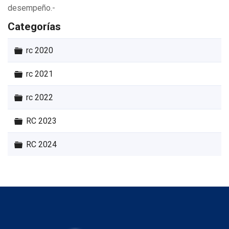
desempeño.-
Categorías
Carpeta
rc 2020
Carpeta
rc 2021
Carpeta
rc 2022
Carpeta
RC 2023
Carpeta
RC 2024