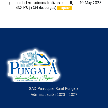
d
Select
unidades administrativas
( pdf,
10 May 2023
f
432 KB )
(934 descargas)
Popular
an
item
GAD Parroquial Rural Pungala.
Administración 2023 - 2027