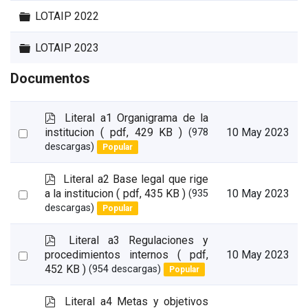
Carpeta
LOTAIP 2022
Carpeta
LOTAIP 2023
Documentos
p
Literal a1 Organigrama de la
d
Select
institucion
( pdf, 429 KB )
10 May 2023
(978
f
descargas)
Popular
an
item
p
Literal a2 Base legal que rige
d
Select
a la institucion
( pdf, 435 KB )
10 May 2023
(935
f
descargas)
Popular
an
item
p
Literal a3 Regulaciones y
d
Select
procedimientos internos
( pdf,
10 May 2023
f
452 KB )
(954 descargas)
Popular
an
item
p
Literal a4 Metas y objetivos