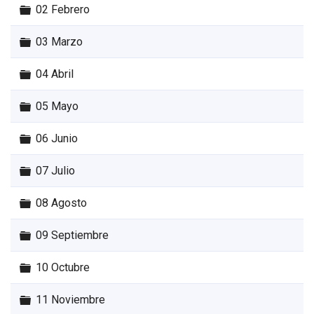
Carpeta
02 Febrero
Carpeta
03 Marzo
Carpeta
04 Abril
Carpeta
05 Mayo
Carpeta
06 Junio
Carpeta
07 Julio
Carpeta
08 Agosto
Carpeta
09 Septiembre
Carpeta
10 Octubre
Carpeta
11 Noviembre