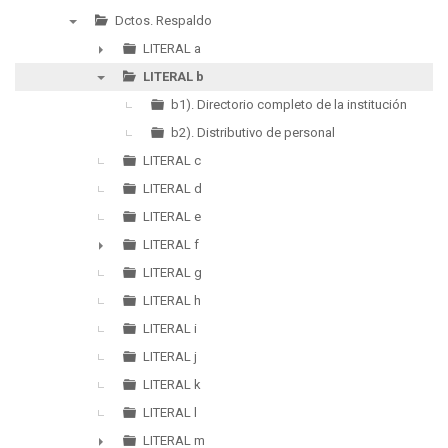
▼
Dctos. Respaldo
▼
LITERAL a
►
LITERAL b
▼
b1). Directorio completo de la institución
b2). Distributivo de personal
LITERAL c
LITERAL d
LITERAL e
LITERAL f
►
LITERAL g
LITERAL h
LITERAL i
LITERAL j
LITERAL k
LITERAL l
LITERAL m