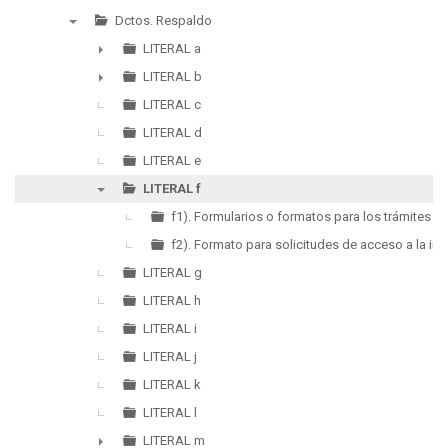
▼
Dctos. Respaldo
▼
LITERAL a
►
LITERAL b
►
LITERAL c
LITERAL d
LITERAL e
LITERAL f
▼
f1). Formularios o formatos para los trámites in
f2). Formato para solicitudes de acceso a la in
LITERAL g
LITERAL h
LITERAL i
LITERAL j
LITERAL k
LITERAL l
LITERAL m