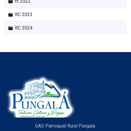
Carpeta
rc 2022
Carpeta
RC 2023
Carpeta
RC 2024
GAD Parroquial Rural Pungala.