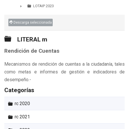
►
LOTAIP 2023
►
Descarga seleccionada
Carpeta
LITERAL m
Rendición de Cuentas
Mecanismos de rendición de cuentas a la ciudadanía, tales
como metas e informes de gestión e indicadores de
desempeño.-
Categorías
Carpeta
rc 2020
Carpeta
rc 2021