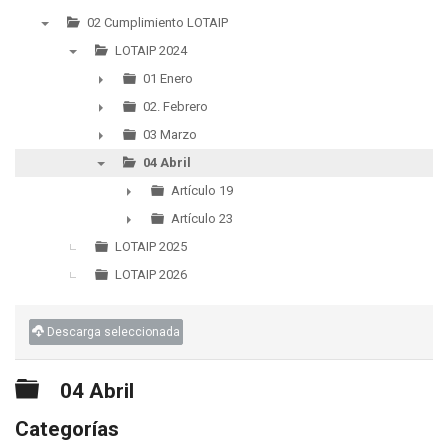
02 Cumplimiento LOTAIP
▼
LOTAIP 2024
▼
01 Enero
►
02. Febrero
►
03 Marzo
►
04 Abril
▼
Artículo 19
►
Artículo 23
LOTAIP 2025
►
LOTAIP 2026
Descarga seleccionada
Carpeta
04 Abril
Categorías