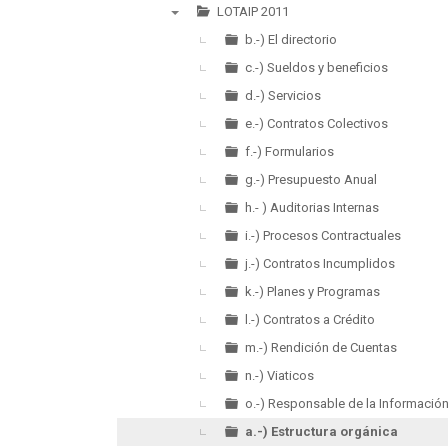
►
LOTAIP 2011
▼
b.-) El directorio
c.-) Sueldos y beneficios
d.-) Servicios
e.-) Contratos Colectivos
f.-) Formularios
g.-) Presupuesto Anual
h.- ) Auditorias Internas
i.-) Procesos Contractuales
j.-) Contratos Incumplidos
k.-) Planes y Programas
l.-) Contratos a Crédito
m.-) Rendición de Cuentas
n.-) Viaticos
o.-) Responsable de la Informació
a.-) Estructura orgánica