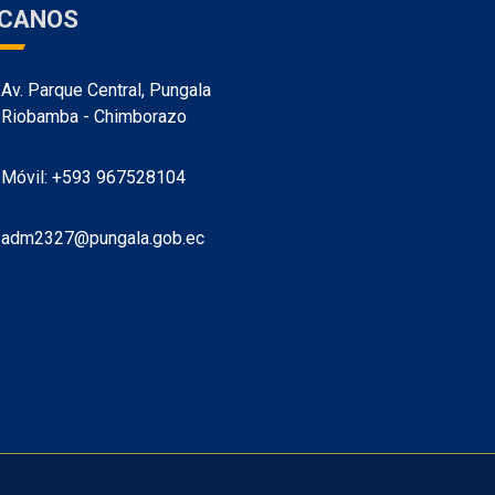
ÍCANOS
Av. Parque Central, Pungala
Riobamba - Chimborazo
Móvil: +593 967528104
adm2327@pungala.gob.ec