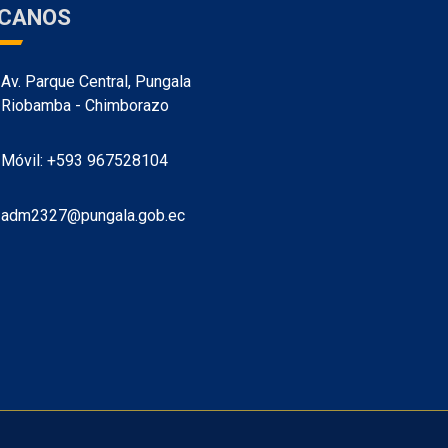
ÍCANOS
Av. Parque Central, Pungala
Riobamba - Chimborazo
Móvil: +593 967528104
adm2327@pungala.gob.ec