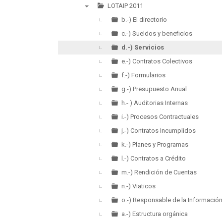
►
LOTAIP 2011
▼
b.-) El directorio
c.-) Sueldos y beneficios
d.-) Servicios
e.-) Contratos Colectivos
f.-) Formularios
g.-) Presupuesto Anual
h.- ) Auditorias Internas
i.-) Procesos Contractuales
j.-) Contratos Incumplidos
k.-) Planes y Programas
l.-) Contratos a Crédito
m.-) Rendición de Cuentas
n.-) Viaticos
o.-) Responsable de la Informació
a.-) Estructura orgánica