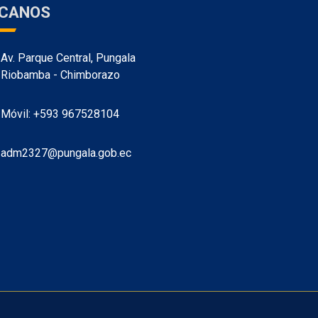
ÍCANOS
Av. Parque Central, Pungala
Riobamba - Chimborazo
Móvil: +593 967528104
adm2327@pungala.gob.ec