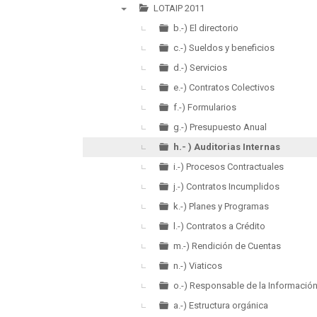
►
LOTAIP 2011
▼
b.-) El directorio
c.-) Sueldos y beneficios
d.-) Servicios
e.-) Contratos Colectivos
f.-) Formularios
g.-) Presupuesto Anual
h.- ) Auditorias Internas
i.-) Procesos Contractuales
j.-) Contratos Incumplidos
k.-) Planes y Programas
l.-) Contratos a Crédito
m.-) Rendición de Cuentas
n.-) Viaticos
o.-) Responsable de la Informació
a.-) Estructura orgánica