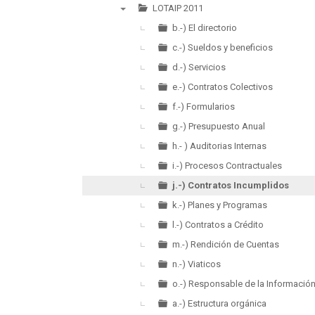
►
LOTAIP 2011
▼
b.-) El directorio
c.-) Sueldos y beneficios
d.-) Servicios
e.-) Contratos Colectivos
f.-) Formularios
g.-) Presupuesto Anual
h.- ) Auditorias Internas
i.-) Procesos Contractuales
j.-) Contratos Incumplidos
k.-) Planes y Programas
l.-) Contratos a Crédito
m.-) Rendición de Cuentas
n.-) Viaticos
o.-) Responsable de la Informació
a.-) Estructura orgánica