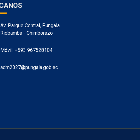
ÍCANOS
Av. Parque Central, Pungala
Riobamba - Chimborazo
Móvil: +593 967528104
adm2327@pungala.gob.ec