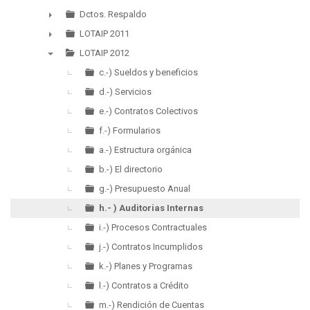
▼
Dctos. Respaldo
►
LOTAIP 2011
►
LOTAIP 2012
▼
c.-) Sueldos y beneficios
d.-) Servicios
e.-) Contratos Colectivos
f.-) Formularios
a.-) Estructura orgánica
b.-) El directorio
g.-) Presupuesto Anual
h.- ) Auditorias Internas
i.-) Procesos Contractuales
j.-) Contratos Incumplidos
k.-) Planes y Programas
l.-) Contratos a Crédito
m.-) Rendición de Cuentas