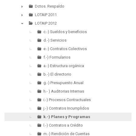
▼
Dctos. Respaldo
►
LOTAIP 2011
►
LOTAIP 2012
▼
c.-) Sueldos y beneficios
d.-) Servicios
e.-) Contratos Colectivos
f.-) Formularios
a.-) Estructura orgánica
b.-) El directorio
g.-) Presupuesto Anual
h.- ) Auditorias Internas
i.-) Procesos Contractuales
j.-) Contratos Incumplidos
k.-) Planes y Programas
l.-) Contratos a Crédito
m.-) Rendición de Cuentas