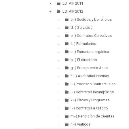
►
LOTAIP 2011
►
LOTAIP 2012
▼
c.-) Sueldos y beneficios
d.-) Servicios
e.-) Contratos Colectivos
f.-) Formularios
a.-) Estructura orgánica
b.-) El directorio
g.-) Presupuesto Anual
h.- ) Auditorias Internas
i.-) Procesos Contractuales
j.-) Contratos Incumplidos
k.-) Planes y Programas
l.-) Contratos a Crédito
m.-) Rendición de Cuentas
n.-) Viaticos