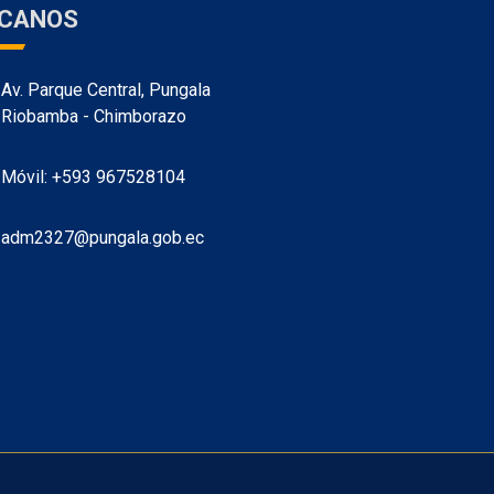
ÍCANOS
Av. Parque Central, Pungala
Riobamba - Chimborazo
Móvil: +593 967528104
adm2327@pungala.gob.ec