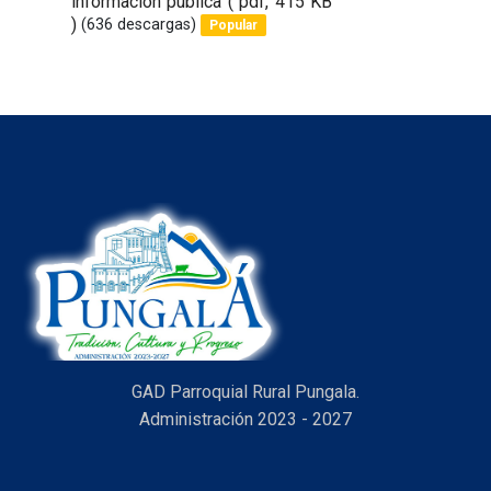
informacion publica
( pdf, 415 KB
an
)
(636 descargas)
Popular
item
GAD Parroquial Rural Pungala.
Administración 2023 - 2027