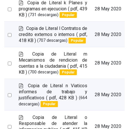
p
Copia de Literal k Planes y
d
Select
programas en ejecucion
( pdf, 439
28 May 2020
f
KB )
(731 descargas)
Popular
an
item
p
Copia de Literal l Contratos de
d
Select
credito externos o internos
( pdf,
28 May 2020
f
418 KB )
(707 descargas)
Popular
an
item
p
Copia de Literal m
d
Mecanismos de rendicion de
Select
28 May 2020
f
cuentas a la ciudadania
( pdf, 415
an
KB )
(700 descargas)
Popular
item
p
Copia de Literal n Viaticos
d
informes de trabajo y
Select
28 May 2020
f
justificativos
( pdf, 428 KB )
(664
an
descargas)
Popular
item
p
Copia de Literal o
d
Responsable de atender la
Select
28 May 2020
f