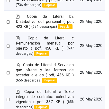
28 May 2020
f
(736 descargas)
Popular
an
item
p
Copia de Literal b2
d
Select
Distributivo del personal
( pdf,
28 May 2020
f
423 KB )
(694 descargas)
Popular
an
item
p
Copia de Literal c
d
Remuneracion mensual por
Select
28 May 2020
f
puesto
( pdf, 450 KB )
(687
an
descargas)
Popular
item
p
Copia de Literal d Servicios
d
que ofrece y las formas de
Select
28 May 2020
f
acceder a ellos
( pdf, 436 KB )
an
(656 descargas)
Popular
item
p
Copia de Literal e Texto
d
integro de contratos colectivos
Select
28 May 2020
f
vigentes
( pdf, 387 KB )
(656
an
descargas)
Popular