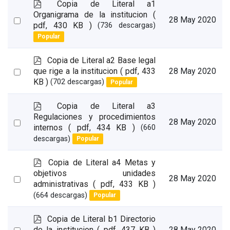
p
Copia de Literal a1
d
Organigrama de la institucion
(
Select
28 May 2020
f
pdf, 430 KB )
(736 descargas)
an
Popular
item
p
Copia de Literal a2 Base legal
d
Select
que rige a la institucion
( pdf, 433
28 May 2020
f
KB )
(702 descargas)
Popular
an
item
p
Copia de Literal a3
d
Regulaciones y procedimientos
Select
28 May 2020
f
internos
( pdf, 434 KB )
(660
an
descargas)
Popular
item
p
Copia de Literal a4 Metas y
d
objetivos unidades
Select
28 May 2020
f
administrativas
( pdf, 433 KB )
an
(664 descargas)
Popular
item
p
Copia de Literal b1 Directorio
d
Select
de la institucion
( pdf, 437 KB )