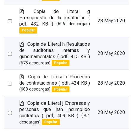
item
p
Copia de Literal g
d
Presupuesto de la institucion
(
Select
28 May 2020
f
pdf, 432 KB )
(696 descargas)
an
Popular
item
p
Copia de Literal h Resultados
d
de auditorias internas y
Select
28 May 2020
f
gubernamentales
( pdf, 415 KB )
an
(675 descargas)
Popular
item
p
Copia de Literal i Procesos
d
Select
de contrataciones
( pdf, 424 KB )
28 May 2020
f
(688 descargas)
Popular
an
item
p
Copia de Literal j Empresas y
d
personas que han incumplido
Select
28 May 2020
f
contratos
( pdf, 409 KB )
(704
an
descargas)
Popular
item