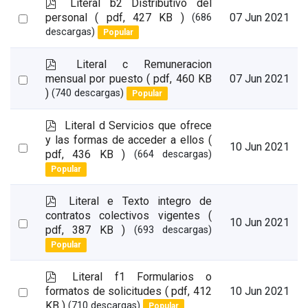
p
Literal b2 Distributivo del
d
Select
personal
( pdf, 427 KB )
07 Jun 2021
(686
f
descargas)
Popular
an
item
p
Literal c Remuneracion
d
Select
mensual por puesto
( pdf, 460 KB
07 Jun 2021
f
)
(740 descargas)
Popular
an
item
p
Literal d Servicios que ofrece
d
y las formas de acceder a ellos
(
Select
10 Jun 2021
f
pdf, 436 KB )
(664 descargas)
an
Popular
item
p
Literal e Texto integro de
d
contratos colectivos vigentes
(
Select
10 Jun 2021
f
pdf, 387 KB )
(693 descargas)
an
Popular
item
p
Literal f1 Formularios o
d
Select
formatos de solicitudes
( pdf, 412
10 Jun 2021
f
KB )
(710 descargas)
Popular