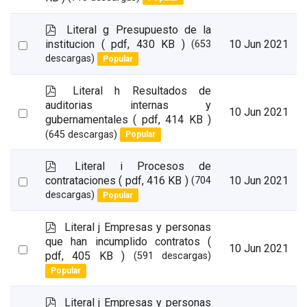
an
item
p
Literal g Presupuesto de la
d
Select
institucion
( pdf, 430 KB )
10 Jun 2021
(653
f
descargas)
Popular
an
item
p
Literal h Resultados de
d
auditorias internas y
Select
10 Jun 2021
f
gubernamentales
( pdf, 414 KB )
an
(645 descargas)
Popular
item
p
Literal i Procesos de
d
Select
contrataciones
( pdf, 416 KB )
10 Jun 2021
(704
f
descargas)
Popular
an
item
p
Literal j Empresas y personas
d
que han incumplido contratos
(
Select
10 Jun 2021
f
pdf, 405 KB )
(591 descargas)
an
Popular
item
p
Literal j Empresas y personas