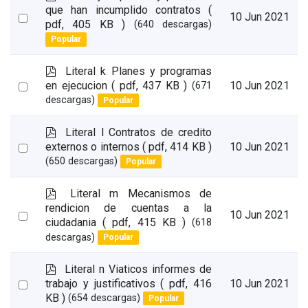
d
que han incumplido contratos
(
Select
10 Jun 2021
f
pdf, 405 KB )
(640 descargas)
an
Popular
item
p
Literal k Planes y programas
d
Select
en ejecucion
( pdf, 437 KB )
10 Jun 2021
(671
f
descargas)
Popular
an
item
p
Literal l Contratos de credito
d
Select
externos o internos
( pdf, 414 KB )
10 Jun 2021
f
(650 descargas)
Popular
an
item
p
Literal m Mecanismos de
d
rendicion de cuentas a la
Select
10 Jun 2021
f
ciudadania
( pdf, 415 KB )
(618
an
descargas)
Popular
item
p
Literal n Viaticos informes de
d
Select
trabajo y justificativos
( pdf, 416
10 Jun 2021
f
KB )
(654 descargas)
Popular
an