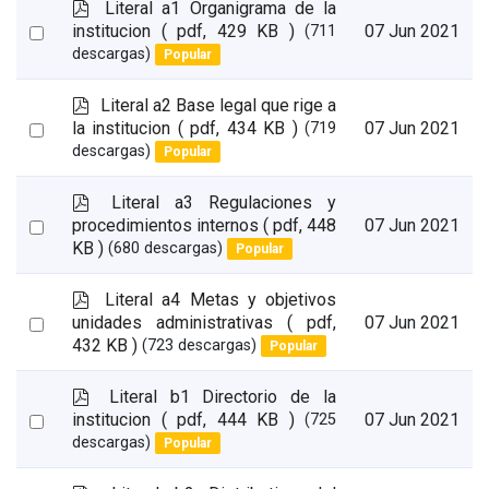
p
Literal a1 Organigrama de la
d
Select
institucion
( pdf, 429 KB )
07 Jun 2021
(711
f
descargas)
Popular
an
item
p
Literal a2 Base legal que rige a
d
Select
la institucion
( pdf, 434 KB )
07 Jun 2021
(719
f
descargas)
Popular
an
item
p
Literal a3 Regulaciones y
d
Select
procedimientos internos
( pdf, 448
07 Jun 2021
f
KB )
(680 descargas)
Popular
an
item
p
Literal a4 Metas y objetivos
d
Select
unidades administrativas
( pdf,
07 Jun 2021
f
432 KB )
(723 descargas)
Popular
an
item
p
Literal b1 Directorio de la
d
Select
institucion
( pdf, 444 KB )
07 Jun 2021
(725
f
descargas)
Popular
an
item