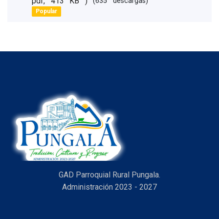
pdf, 413 KB )
(635 descargas)
an
Popular
item
GAD Parroquial Rural Pungala.
Administración 2023 - 2027