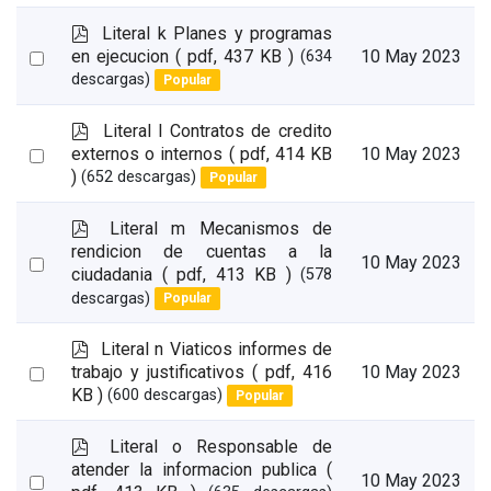
item
p
Literal k Planes y programas
d
Select
en ejecucion
( pdf, 437 KB )
10 May 2023
(634
f
descargas)
Popular
an
item
p
Literal l Contratos de credito
d
Select
externos o internos
( pdf, 414 KB
10 May 2023
f
)
(652 descargas)
Popular
an
item
p
Literal m Mecanismos de
d
rendicion de cuentas a la
Select
10 May 2023
f
ciudadania
( pdf, 413 KB )
(578
an
descargas)
Popular
item
p
Literal n Viaticos informes de
d
Select
trabajo y justificativos
( pdf, 416
10 May 2023
f
KB )
(600 descargas)
Popular
an
item
p
Literal o Responsable de
d
atender la informacion publica
(
Select
10 May 2023
f