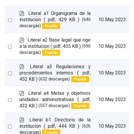
p
Literal a1 Organigrama de la
d
Select
institucion
( pdf, 429 KB )
10 May 2023
(640
f
descargas)
Popular
an
item
p
Literal a2 Base legal que rige
d
Select
a la institucion
( pdf, 435 KB )
10 May 2023
(590
f
descargas)
Popular
an
item
p
Literal a3 Regulaciones y
d
Select
procedimientos internos
( pdf,
10 May 2023
f
452 KB )
(632 descargas)
Popular
an
item
p
Literal a4 Metas y objetivos
d
Select
unidades administrativas
( pdf,
10 May 2023
f
432 KB )
(557 descargas)
Popular
an
item
p
Literal b1 Directorio de la
d
Select
institucion
( pdf, 444 KB )
10 May 2023
(626
f
descargas)
Popular