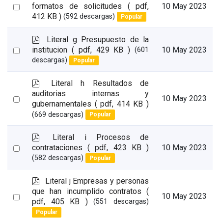
d
Select
formatos de solicitudes
( pdf,
10 May 2023
f
412 KB )
(592 descargas)
Popular
an
item
p
Literal g Presupuesto de la
d
Select
institucion
( pdf, 429 KB )
10 May 2023
(601
f
descargas)
Popular
an
item
p
Literal h Resultados de
d
auditorias internas y
Select
10 May 2023
f
gubernamentales
( pdf, 414 KB )
an
(669 descargas)
Popular
item
p
Literal i Procesos de
d
Select
contrataciones
( pdf, 423 KB )
10 May 2023
f
(582 descargas)
Popular
an
item
p
Literal j Empresas y personas
d
que han incumplido contratos
(
Select
10 May 2023
f
pdf, 405 KB )
(551 descargas)
an
Popular