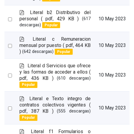
an
item
p
Literal b2 Distributivo del
d
Select
personal
( pdf, 429 KB )
10 May 2023
(617
f
descargas)
Popular
an
item
p
Literal c Remuneracion
d
Select
mensual por puesto
( pdf, 464 KB
10 May 2023
f
)
(642 descargas)
Popular
an
item
p
Literal d Servicios que ofrece
d
y las formas de acceder a ellos
(
Select
10 May 2023
f
pdf, 436 KB )
(610 descargas)
an
Popular
item
p
Literal e Texto integro de
d
contratos colectivos vigentes
(
Select
10 May 2023
f
pdf, 387 KB )
(555 descargas)
an
Popular
item
p
Literal f1 Formularios o