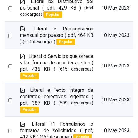
p
Literal b2 Distributivo del
d
Select
personal
( pdf, 429 KB )
10 May 2023
(664
f
descargas)
Popular
an
item
p
Literal c Remuneracion
d
Select
mensual por puesto
( pdf, 464 KB
10 May 2023
f
)
(614 descargas)
Popular
an
item
p
Literal d Servicios que ofrece
d
y las formas de acceder a ellos
(
Select
10 May 2023
f
pdf, 436 KB )
(615 descargas)
an
Popular
item
p
Literal e Texto integro de
d
contratos colectivos vigentes
(
Select
10 May 2023
f
pdf, 387 KB )
(599 descargas)
an
Popular
item
p
Literal f1 Formularios o
d
Select
formatos de solicitudes
( pdf,
10 May 2023
f
412 KB )
(652 descargas)
Popular