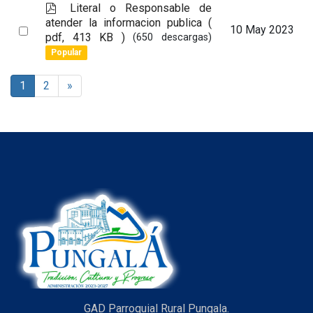
p
Literal o Responsable de
d
atender la informacion publica
(
Select
10 May 2023
f
pdf, 413 KB )
(650 descargas)
an
Popular
item
1
2
»
GAD Parroquial Rural Pungala.