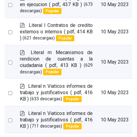
d
Select
en ejecucion
( pdf, 437 KB )
10 May 2023
(673
f
descargas)
Popular
an
item
p
Literal l Contratos de credito
d
Select
externos o internos
( pdf, 414 KB
10 May 2023
f
)
(621 descargas)
Popular
an
item
p
Literal m Mecanismos de
d
rendicion de cuentas a la
Select
10 May 2023
f
ciudadania
( pdf, 413 KB )
(629
an
descargas)
Popular
item
p
Literal n Viaticos informes de
d
Select
trabajo y justificativos
( pdf, 416
10 May 2023
f
KB )
(633 descargas)
Popular
an
item
p
Literal n Viaticos informes de
d
Select
trabajo y justificativos
( pdf, 416
10 May 2023
f
KB )
(711 descargas)
Popular
an
item