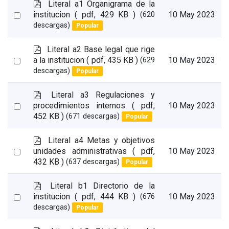
p
Literal a1 Organigrama de la
d
Select
institucion
( pdf, 429 KB )
10 May 2023
(620
f
descargas)
Popular
an
item
p
Literal a2 Base legal que rige
d
Select
a la institucion
( pdf, 435 KB )
10 May 2023
(629
f
descargas)
Popular
an
item
p
Literal a3 Regulaciones y
d
Select
procedimientos internos
( pdf,
10 May 2023
f
452 KB )
(671 descargas)
Popular
an
item
p
Literal a4 Metas y objetivos
d
Select
unidades administrativas
( pdf,
10 May 2023
f
432 KB )
(637 descargas)
Popular
an
item
p
Literal b1 Directorio de la
d
Select
institucion
( pdf, 444 KB )
10 May 2023
(676
f
descargas)
Popular
an
item