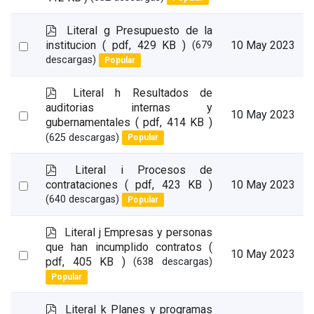
an
item
p
Literal g Presupuesto de la
d
Select
institucion
( pdf, 429 KB )
10 May 2023
(679
f
descargas)
Popular
an
item
p
Literal h Resultados de
d
auditorias internas y
Select
10 May 2023
f
gubernamentales
( pdf, 414 KB )
an
(625 descargas)
Popular
item
p
Literal i Procesos de
d
Select
contrataciones
( pdf, 423 KB )
10 May 2023
f
(640 descargas)
Popular
an
item
p
Literal j Empresas y personas
d
que han incumplido contratos
(
Select
10 May 2023
f
pdf, 405 KB )
(638 descargas)
an
Popular
item
p
Literal k Planes y programas