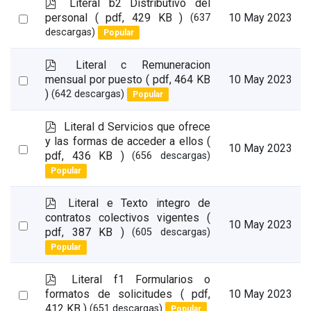
p
Literal b2 Distributivo del
d
Select
personal
( pdf, 429 KB )
10 May 2023
(637
f
descargas)
Popular
an
item
p
Literal c Remuneracion
d
Select
mensual por puesto
( pdf, 464 KB
10 May 2023
f
)
(642 descargas)
Popular
an
item
p
Literal d Servicios que ofrece
d
y las formas de acceder a ellos
(
Select
10 May 2023
f
pdf, 436 KB )
(656 descargas)
an
Popular
item
p
Literal e Texto integro de
d
contratos colectivos vigentes
(
Select
10 May 2023
f
pdf, 387 KB )
(605 descargas)
an
Popular
item
p
Literal f1 Formularios o
d
Select
formatos de solicitudes
( pdf,
10 May 2023
f
412 KB )
(651 descargas)
Popular