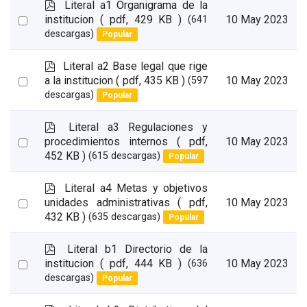
p
Literal a1 Organigrama de la
d
Select
institucion
( pdf, 429 KB )
10 May 2023
(641
f
descargas)
Popular
an
item
p
Literal a2 Base legal que rige
d
Select
a la institucion
( pdf, 435 KB )
10 May 2023
(597
f
descargas)
Popular
an
item
p
Literal a3 Regulaciones y
d
Select
procedimientos internos
( pdf,
10 May 2023
f
452 KB )
(615 descargas)
Popular
an
item
p
Literal a4 Metas y objetivos
d
Select
unidades administrativas
( pdf,
10 May 2023
f
432 KB )
(635 descargas)
Popular
an
item
p
Literal b1 Directorio de la
d
Select
institucion
( pdf, 444 KB )
10 May 2023
(636
f
descargas)
Popular
an
item