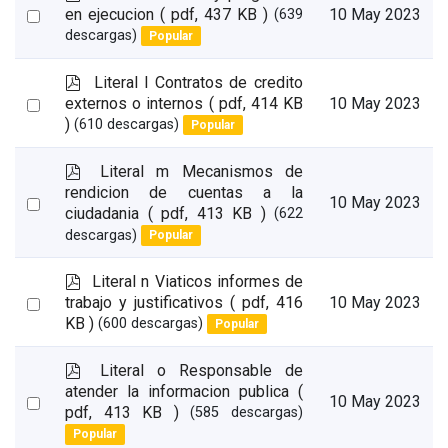
d
Select
en ejecucion
( pdf, 437 KB )
10 May 2023
(639
f
descargas)
Popular
an
item
p
Literal l Contratos de credito
d
Select
externos o internos
( pdf, 414 KB
10 May 2023
f
)
(610 descargas)
Popular
an
item
p
Literal m Mecanismos de
d
rendicion de cuentas a la
Select
10 May 2023
f
ciudadania
( pdf, 413 KB )
(622
an
descargas)
Popular
item
p
Literal n Viaticos informes de
d
Select
trabajo y justificativos
( pdf, 416
10 May 2023
f
KB )
(600 descargas)
Popular
an
item
p
Literal o Responsable de
d
atender la informacion publica
(
Select
10 May 2023
f
pdf, 413 KB )
(585 descargas)
an
Popular