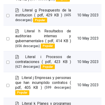
an
item
p
Literal g Presupuesto de la
d
Select
institucion
( pdf, 429 KB )
10 May 2023
(605
f
descargas)
Popular
an
item
p
Literal h Resultados de
d
auditorias internas y
Select
10 May 2023
f
gubernamentales
( pdf, 414 KB )
an
(656 descargas)
Popular
item
p
Literal i Procesos de
d
Select
contrataciones
( pdf, 423 KB )
10 May 2023
f
(621 descargas)
Popular
an
item
p
Literal j Empresas y personas
d
que han incumplido contratos
(
Select
10 May 2023
f
pdf, 405 KB )
(599 descargas)
an
Popular
item
p
Literal k Planes y programas