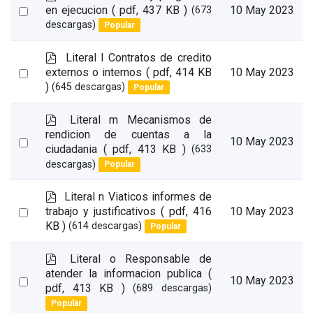
d
Select
en ejecucion
( pdf, 437 KB )
10 May 2023
(673
f
descargas)
Popular
an
item
p
Literal l Contratos de credito
d
Select
externos o internos
( pdf, 414 KB
10 May 2023
f
)
(645 descargas)
Popular
an
item
p
Literal m Mecanismos de
d
rendicion de cuentas a la
Select
10 May 2023
f
ciudadania
( pdf, 413 KB )
(633
an
descargas)
Popular
item
p
Literal n Viaticos informes de
d
Select
trabajo y justificativos
( pdf, 416
10 May 2023
f
KB )
(614 descargas)
Popular
an
item
p
Literal o Responsable de
d
atender la informacion publica
(
Select
10 May 2023
f
pdf, 413 KB )
(689 descargas)
an
Popular