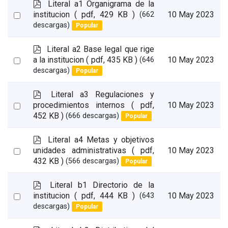
p
Literal a1 Organigrama de la
d
Select
institucion
( pdf, 429 KB )
10 May 2023
(662
f
descargas)
Popular
an
item
p
Literal a2 Base legal que rige
d
Select
a la institucion
( pdf, 435 KB )
10 May 2023
(646
f
descargas)
Popular
an
item
p
Literal a3 Regulaciones y
d
Select
procedimientos internos
( pdf,
10 May 2023
f
452 KB )
(666 descargas)
Popular
an
item
p
Literal a4 Metas y objetivos
d
Select
unidades administrativas
( pdf,
10 May 2023
f
432 KB )
(566 descargas)
Popular
an
item
p
Literal b1 Directorio de la
d
Select
institucion
( pdf, 444 KB )
10 May 2023
(643
f
descargas)
Popular
an
item