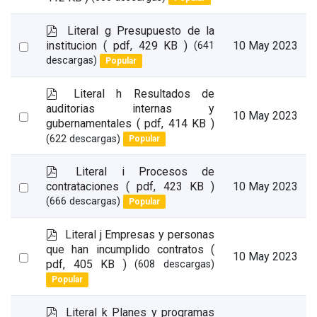
an
item
p
Literal g Presupuesto de la
d
Select
institucion
( pdf, 429 KB )
10 May 2023
(641
f
descargas)
Popular
an
item
p
Literal h Resultados de
d
auditorias internas y
Select
10 May 2023
f
gubernamentales
( pdf, 414 KB )
an
(622 descargas)
Popular
item
p
Literal i Procesos de
d
Select
contrataciones
( pdf, 423 KB )
10 May 2023
f
(666 descargas)
Popular
an
item
p
Literal j Empresas y personas
d
que han incumplido contratos
(
Select
10 May 2023
f
pdf, 405 KB )
(608 descargas)
an
Popular
item
p
Literal k Planes y programas