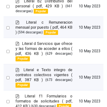
p
Literal b2 Distributivo del
d
Select
personal
( pdf, 429 KB )
10 May 2023
(661
f
descargas)
Popular
an
item
p
Literal c Remuneracion
d
Select
mensual por puesto
( pdf, 464 KB
10 May 2023
f
)
(594 descargas)
Popular
an
item
p
Literal d Servicios que ofrece
d
y las formas de acceder a ellos
(
Select
10 May 2023
f
pdf, 436 KB )
(629 descargas)
an
Popular
item
p
Literal e Texto integro de
d
contratos colectivos vigentes
(
Select
10 May 2023
f
pdf, 387 KB )
(673 descargas)
an
Popular
item
p
Literal f1 Formularios o
d
Select
formatos de solicitudes
( pdf,
10 May 2023
f
412 KB )
(630 descargas)
Popular