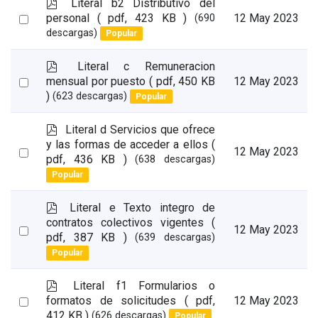
p
Literal b2 Distributivo del
d
Select
personal
( pdf, 423 KB )
12 May 2023
(690
f
descargas)
Popular
an
item
p
Literal c Remuneracion
d
Select
mensual por puesto
( pdf, 450 KB
12 May 2023
f
)
(623 descargas)
Popular
an
item
p
Literal d Servicios que ofrece
d
y las formas de acceder a ellos
(
Select
12 May 2023
f
pdf, 436 KB )
(638 descargas)
an
Popular
item
p
Literal e Texto integro de
d
contratos colectivos vigentes
(
Select
12 May 2023
f
pdf, 387 KB )
(639 descargas)
an
Popular
item
p
Literal f1 Formularios o
d
Select
formatos de solicitudes
( pdf,
12 May 2023
f
412 KB )
(626 descargas)
Popular