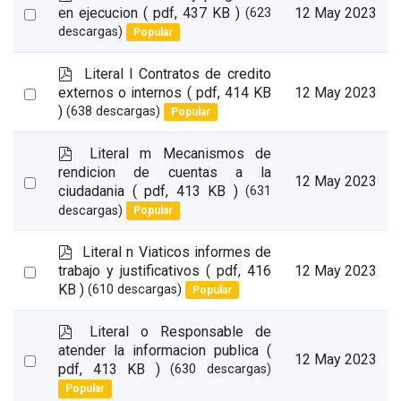
d
Select
en ejecucion
( pdf, 437 KB )
12 May 2023
(623
f
descargas)
Popular
an
item
p
Literal l Contratos de credito
d
Select
externos o internos
( pdf, 414 KB
12 May 2023
f
)
(638 descargas)
Popular
an
item
p
Literal m Mecanismos de
d
rendicion de cuentas a la
Select
12 May 2023
f
ciudadania
( pdf, 413 KB )
(631
an
descargas)
Popular
item
p
Literal n Viaticos informes de
d
Select
trabajo y justificativos
( pdf, 416
12 May 2023
f
KB )
(610 descargas)
Popular
an
item
p
Literal o Responsable de
d
atender la informacion publica
(
Select
12 May 2023
f
pdf, 413 KB )
(630 descargas)
an
Popular