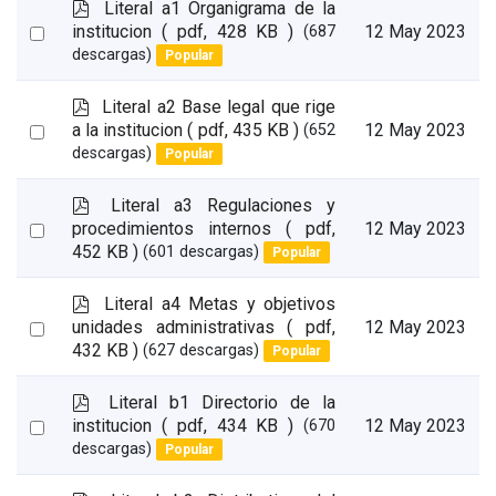
p
Literal a1 Organigrama de la
d
Select
institucion
( pdf, 428 KB )
12 May 2023
(687
f
descargas)
Popular
an
item
p
Literal a2 Base legal que rige
d
Select
a la institucion
( pdf, 435 KB )
12 May 2023
(652
f
descargas)
Popular
an
item
p
Literal a3 Regulaciones y
d
Select
procedimientos internos
( pdf,
12 May 2023
f
452 KB )
(601 descargas)
Popular
an
item
p
Literal a4 Metas y objetivos
d
Select
unidades administrativas
( pdf,
12 May 2023
f
432 KB )
(627 descargas)
Popular
an
item
p
Literal b1 Directorio de la
d
Select
institucion
( pdf, 434 KB )
12 May 2023
(670
f
descargas)
Popular
an
item