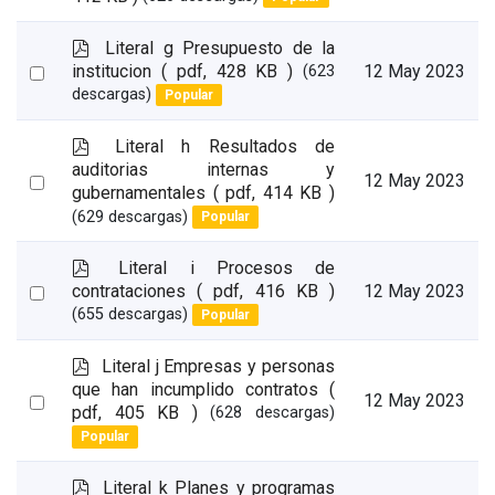
an
item
p
Literal g Presupuesto de la
d
Select
institucion
( pdf, 428 KB )
12 May 2023
(623
f
descargas)
Popular
an
item
p
Literal h Resultados de
d
auditorias internas y
Select
12 May 2023
f
gubernamentales
( pdf, 414 KB )
an
(629 descargas)
Popular
item
p
Literal i Procesos de
d
Select
contrataciones
( pdf, 416 KB )
12 May 2023
f
(655 descargas)
Popular
an
item
p
Literal j Empresas y personas
d
que han incumplido contratos
(
Select
12 May 2023
f
pdf, 405 KB )
(628 descargas)
an
Popular
item
p
Literal k Planes y programas