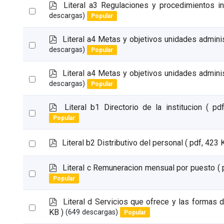
item
p
Literal a3 Regulaciones y procedimientos i
Select
d
descargas)
Popular
an
f
item
p
Literal a4 Metas y objetivos unidades adminis
Select
d
descargas)
Popular
an
f
item
p
Literal a4 Metas y objetivos unidades adminis
Select
d
descargas)
Popular
an
f
item
p
Literal b1 Directorio de la institucion
( pd
Select
d
Popular
an
f
item
p
Select
Literal b2 Distributivo del personal
( pdf, 423 
d
an
f
p
Literal c Remuneracion mensual por puesto
(
item
Select
d
Popular
an
f
item
p
Literal d Servicios que ofrece y las formas 
Select
d
KB )
(649 descargas)
Popular
an
f