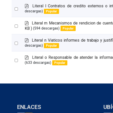
item
p
Literal l Contratos de credito externos o in
Select
d
descargas)
Popular
an
f
item
p
Literal m Mecanismos de rendicion de cuenta
Select
d
KB )
(594 descargas)
Popular
an
f
item
p
Literal n Viaticos informes de trabajo y justif
Select
d
descargas)
Popular
an
f
item
p
Literal o Responsable de atender la informa
Select
d
(633 descargas)
Popular
an
f
item
ENLACES
UB