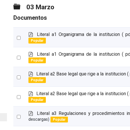
Carpeta
03 Marzo
Documentos
p
Literal a1 Organigrama de la institucion
( p
Select
d
Popular
an
f
item
p
Literal a1 Organigrama de la institucion
( p
Select
d
Popular
an
f
item
p
Literal a2 Base legal que rige a la institucion
(
Select
d
Popular
an
f
item
p
Literal a2 Base legal que rige a la institucion
(
Select
d
Popular
an
f
item
p
Literal a3 Regulaciones y procedimientos i
Select
d
descargas)
Popular
an
f