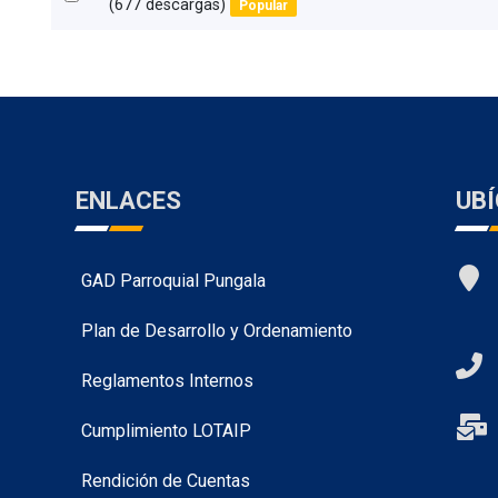
d
(677 descargas)
Popular
an
f
item
ENLACES
UB
GAD Parroquial Pungala
Plan de Desarrollo y Ordenamiento
Reglamentos Internos
Cumplimiento LOTAIP
Rendición de Cuentas