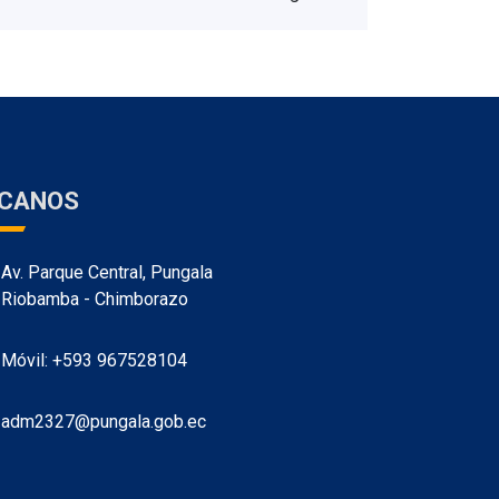
ÍCANOS
Av. Parque Central, Pungala
Riobamba - Chimborazo
Móvil: +593 967528104
adm2327@pungala.gob.ec