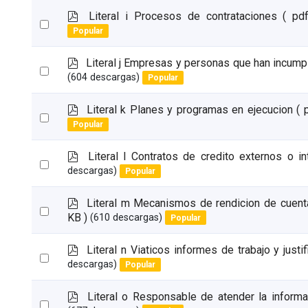
item
p
Literal i Procesos de contrataciones
( pd
Select
d
Popular
an
f
item
p
Literal j Empresas y personas que han incump
Select
d
(604 descargas)
Popular
an
f
item
p
Literal k Planes y programas en ejecucion
( 
Select
d
Popular
an
f
item
p
Literal l Contratos de credito externos o in
Select
d
descargas)
Popular
an
f
item
p
Literal m Mecanismos de rendicion de cuenta
Select
d
KB )
(610 descargas)
Popular
an
f
item
p
Literal n Viaticos informes de trabajo y justif
Select
d
descargas)
Popular
an
f
item
p
Literal o Responsable de atender la informa
Select