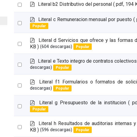
item
p
Select
Literal b2 Distributivo del personal
( pdf, 194 
d
an
f
p
Literal c Remuneracion mensual por puesto
(
item
Select
d
Popular
an
f
item
p
Literal d Servicios que ofrece y las formas 
Select
d
KB )
(604 descargas)
Popular
an
f
item
p
Literal e Texto integro de contratos colectivo
Select
d
descargas)
Popular
an
f
item
p
Literal f1 Formularios o formatos de solic
Select
d
descargas)
Popular
an
f
item
p
Literal g Presupuesto de la institucion
( p
Select
d
Popular
an
f
item
p
Literal h Resultados de auditorias internas
Select
d
KB )
(596 descargas)
Popular
an
f