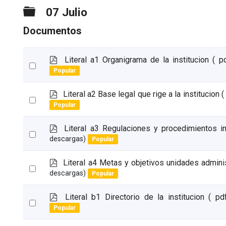
Carpeta
07 Julio
Documentos
p
Literal a1 Organigrama de la institucion
( p
Select
d
Popular
an
f
item
p
Literal a2 Base legal que rige a la institucion
(
Select
d
Popular
an
f
item
p
Literal a3 Regulaciones y procedimientos i
Select
d
descargas)
Popular
an
f
item
p
Literal a4 Metas y objetivos unidades admini
Select
d
descargas)
Popular
an
f
item
p
Literal b1 Directorio de la institucion
( pd
Select
d
Popular
an
f