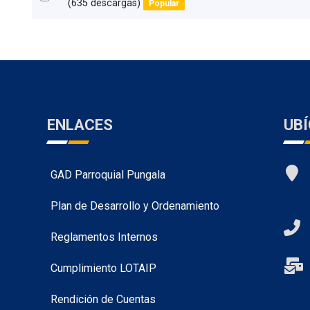
d
(635 descargas)
Popular
an
f
item
ENLACES
UB
GAD Parroquial Pungala
Plan de Desarrollo y Ordenamiento
Reglamentos Internos
Cumplimiento LOTAIP
Rendición de Cuentas