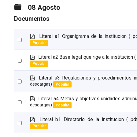
Carpeta
08 Agosto
Documentos
p
Literal a1 Organigrama de la institucion
( p
Select
d
Popular
an
f
item
p
Literal a2 Base legal que rige a la institucion
(
Select
d
Popular
an
f
item
p
Literal a3 Regulaciones y procedimientos i
Select
d
descargas)
Popular
an
f
item
p
Literal a4 Metas y objetivos unidades admini
Select
d
descargas)
Popular
an
f
item
p
Literal b1 Directorio de la institucion
( pd
Select
d
Popular
an
f