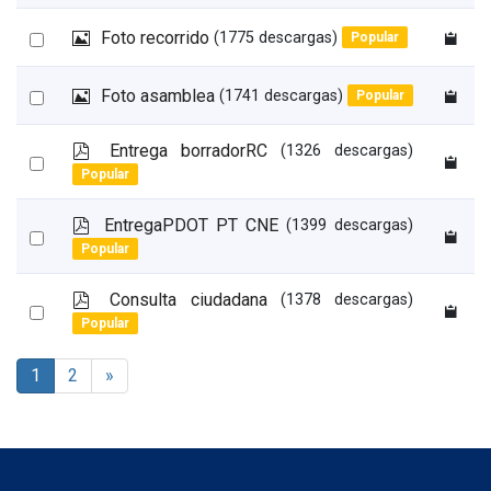
an
r
n
e
item
I
Select
Foto recorrido
(1775 descargas)
Popular
a
m
d
an
a
s
I
Select
Foto asamblea
(1741 descargas)
item
Popular
g
h
m
e
an
e
a
n
p
Entrega borradorRC
(1326 descargas)
e
item
g
Select
d
t
Popular
e
an
f
n
item
p
EntregaPDOT PT CNE
(1399 descargas)
Select
d
Popular
an
f
item
p
Consulta ciudadana
(1378 descargas)
Select
d
Popular
an
f
item
1
2
»