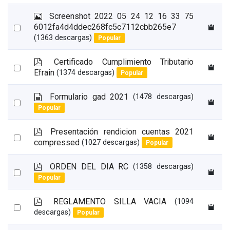
an
a
g
item
I
Screenshot 2022 05 24 12 16 33 75
e
m
Select
6012fa4d4ddec268fc5c7112cbb265e7
n
a
(1363 descargas)
Popular
an
g
item
e
p
Certificado Cumplimiento Tributario
n
Select
d
Efrain
(1374 descargas)
Popular
an
f
item
s
Formulario gad 2021
(1478 descargas)
Select
p
Popular
an
r
e
item
p
Presentación rendicion cuentas 2021
a
Select
d
compressed
(1027 descargas)
Popular
d
an
f
s
item
p
ORDEN DEL DIA RC
(1358 descargas)
h
Select
d
e
Popular
an
f
e
t
item
p
REGLAMENTO SILLA VACIA
(1094
Select
d
descargas)
Popular
an
f