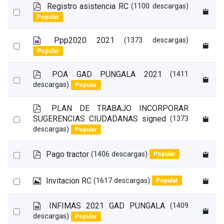
item
p
Registro asistencia RC
(1100 descargas)
Select
d
Popular
an
f
item
s
Ppp2020 2021
(1373 descargas)
Select
p
Popular
an
r
e
item
p
POA GAD PUNGALA 2021
(1411
a
Select
d
descargas)
Popular
d
an
f
s
item
p
PLAN DE TRABAJO INCORPORAR
h
d
Select
SUGERENCIAS CIUDADANAS signed
e
(1373
f
e
descargas)
Popular
an
t
item
p
Select
Pago tractor
(1406 descargas)
Popular
d
an
f
I
Select
Invitacion RC
(1617 descargas)
item
Popular
m
an
a
s
INFIMAS 2021 GAD PUNGALA
(1409
item
g
Select
p
descargas)
Popular
e