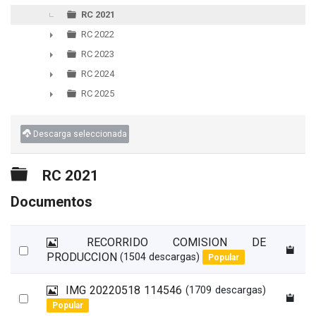
▼
RC 2021
RC 2022
►
RC 2023
►
RC 2024
►
RC 2025
►
Descarga seleccionada
Carpeta
RC 2021
Documentos
I
RECORRIDO COMISION DE
Select
m
PRODUCCION
(1504 descargas)
Popular
an
a
g
item
I
IMG 20220518 114546
(1709 descargas)
e
Select
m
Popular
n