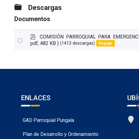
Carpeta
Descargas
Documentos
p
COMISIÓN PARROQUIAL PARA EMERGENC
Select
d
pdf, 482 KB )
(1413 descargas)
Popular
an
f
item
ENLACES
UB
GAD Parroquial Pungala
Plan de Desarrollo y Ordenamiento