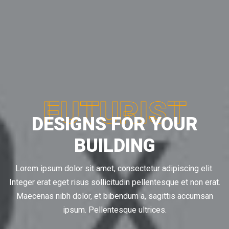
FUTURIST
DESIGNS FOR YOUR
BUILDING
Lorem ipsum dolor sit amet, consectetur adipiscing elit.
Integer erat eget risus sollicitudin pellentesque et non erat.
Maecenas nibh dolor, et bibendum a, sagittis accumsan
ipsum. Pellentesque ultrices.