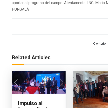
Featured
Culminación de Formación d
Inseminación Artificial
ADMGadPungala27
Informativo
27 Junio 2026
Visitas
Desde el Gad Parroquial de Pungalá fuimos participes el 
Culminación de Formación de Promotores en Inseminación Ar
desarrollo productivo de nuestra provincia. Disfrutamos 
genético del Consejo Provincial, evidenciando el gran pot
sector ganadero. Con mucha alegría, recibimos los núcleos
entregados por el Gobierno Provincial de Chimborazo, he
productividad de nuestros productores.De igual manera,
culminaron el Curso de Promotores de Inseminación Artif
aportar al progreso del campo. Atentamente: ING. Ma