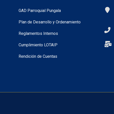
Pungalá: Agua,
Vialidad y
Progreso
Aprobación 
Ordenanza 
ADMGadPungala27
27 Junio 2026
la Protecci
las Fuentes
Hídricas de
Maguazo–A
ADMGadPungala2
27 Junio 2026
ENLACES
UB