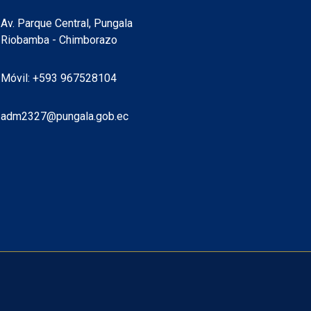
de la
para
ón de
lao
7
ÍCANOS