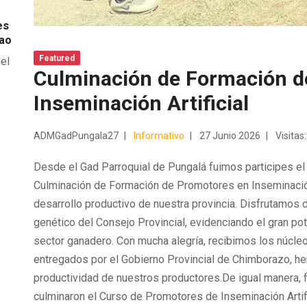
es
lao
del