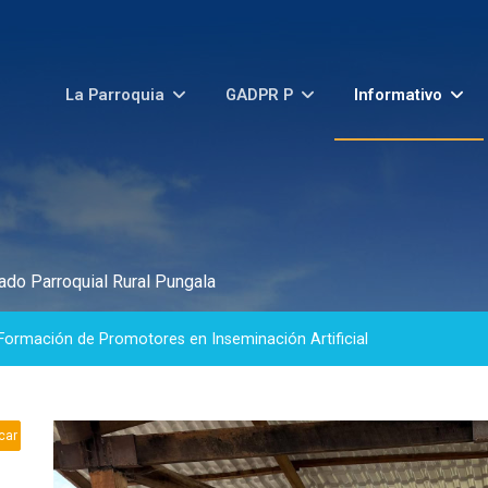
La Parroquia
GADPR P
Informativo
do Parroquial Rural Pungala
Formación de Promotores en Inseminación Artificial
car