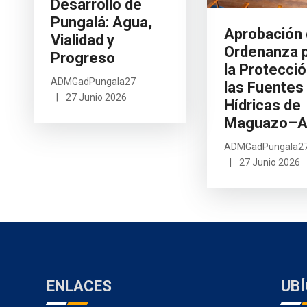
PUNGALÁ
Artículo a
Anterior
Related Articles
Previous
Next
Previous
Impulso al
Desarrollo de