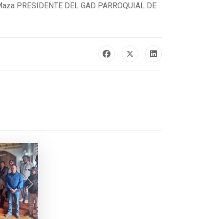
e Promotores en
: 102
día jueves 09 de Abril en el evento de
tificial una iniciativa que fortalece el
de la exhibición de toros productores del banco
encial que tiene el mejoramiento genético en el
 (Termos) de inseminación artificial,
rramientas clave para seguir impulsando la
 felicitamos a todos nuestros amigos que
icial, quienes hoy dan un paso importante para
rio Maza PRESIDENTE DEL GAD PARROQUIAL DE