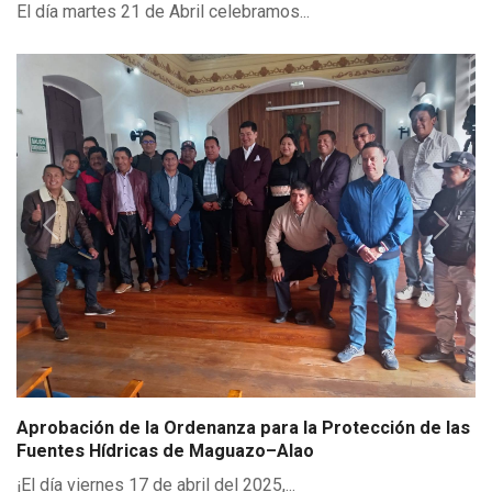
de Pungalá
¡Celebremos juntos los 165 años de...
Previous
Next
Impulso al Desarrollo de Pungalá: Agua, Vialidad y
Progreso
El día martes 21 de Abril celebramos...