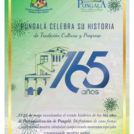
Promotores en Inseminación
Artificial
ADMGadPungala27
27 Junio 2026
Buscar
Buscar
Publicaciones Recientes