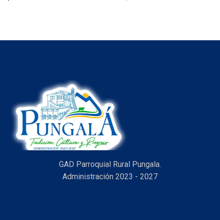
Previous
Next
Aprobación de la Ordenanza para la Protección de las
Fuentes Hídricas de Maguazo–Alao
¡El día viernes 17 de abril del 2025,...