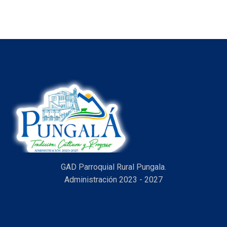
Aprobación de la Ordenanza para la Protección de las
Fuentes Hídricas de Maguazo–Alao
¡El día viernes 17 de abril del 2025,...