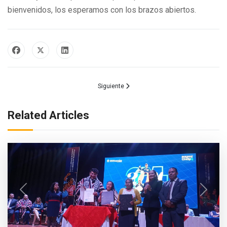
bienvenidos, los esperamos con los brazos abiertos.
Artículo siguiente: Impulso al Desarrollo de P
Siguiente
Related Articles
Previous
Next